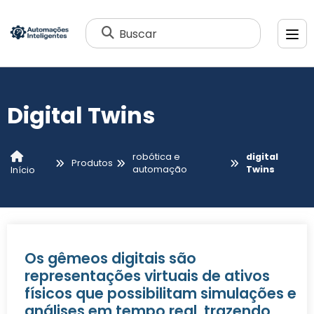
Buscar
Digital Twins
robótica e
digital
Produtos
automação
Twins
Início
Os gêmeos digitais são
representações virtuais de ativos
físicos que possibilitam simulações e
análises em tempo real, trazendo